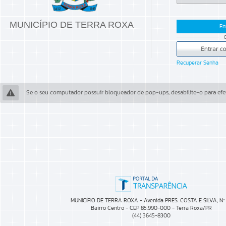
MUNICÍPIO DE TERRA ROXA
En
Recuperar Senha
Se o seu computador possuir bloqueador de pop-ups, desabilite-o para efet
MUNICÍPIO DE TERRA ROXA - Avenida PRES. COSTA E SILVA, Nº
Bairro Centro - CEP 85.990-000 - Terra Roxa/PR
(44) 3645-8300